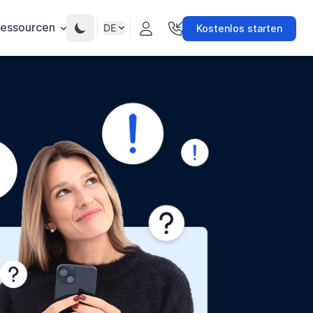
essourcen
DE
Kostenlos starten