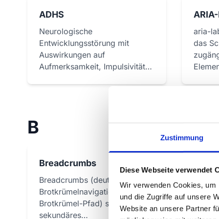
ADHS
ARIA-
Neurologische
aria-la
Entwicklungsstörung mit
das Sc
Auswirkungen auf
zugäng
Aufmerksamkeit, Impulsivität
Elemen
und digitale Teilhabe.
liefert.
B
Zustimmung
Breadcrumbs
Blauli
Diese Webseite verwendet 
Breadcrumbs (deutsch:
Schutz
Wir verwenden Cookies, um I
Brotkrümelnavigation oder
bei lan
und die Zugriffe auf unsere 
Brotkrümel-Pfad) sind ein
digital
Website an unsere Partner fü
sekundäres