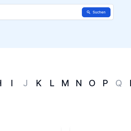
Suchen
H
I
J
K
L
M
N
O
P
Q