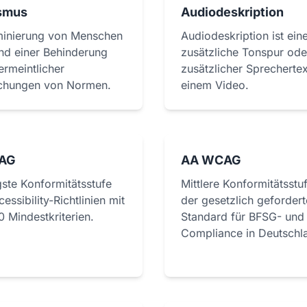
smus
Audiodeskription
minierung von Menschen
Audiodeskription ist ein
nd einer Behinderung
zusätzliche Tonspur ode
ermeintlicher
zusätzlicher Sprechertex
chungen von Normen.
einem Video.
AG
AA WCAG
gste Konformitätsstufe
Mittlere Konformitätsstu
essibility-Richtlinien mit
der gesetzlich gefordert
0 Mindestkriterien.
Standard für BFSG- und
Compliance in Deutschl