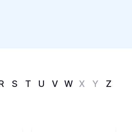
R
S
T
U
V
W
X
Y
Z