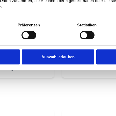
 Daten zusammen, die Sie ihnen bereitgestellt haben oder die s
n.
Präferenzen
Statistiken
–
Blindheit
erefreiheitsgesetz
Blinde Menschen nutzen
reich
Screenreader statt Bilds
Websites müssen dafür
FG regelt
vollständig zugänglich s
refreiheitsanforderungen
Auswahl erlauben
dukte und
eistungen in Österreich.