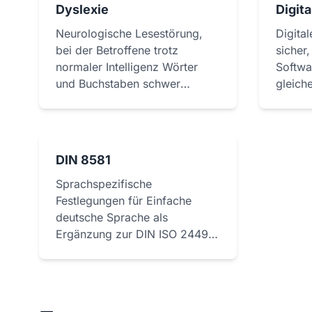
w
Dyslexie
Digita
a
Neurologische Lesestörung,
Digital
h
bei der Betroffene trotz
sicher
l
normaler Intelligenz Wörter
Softwa
und Buchstaben schwer
gleich
erfassen.
DIN 8581
Sprachspezifische
Festlegungen für Einfache
deutsche Sprache als
Ergänzung zur DIN ISO 24495-
1.