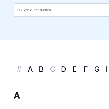
#
A
B
C
D
E
F
G
A