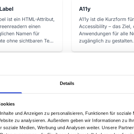
Label
A11y
bel ist ein HTML-Attribut,
A11y ist die Kurzform für
reenreadern einen
Accessibility – das Ziel, 
lichen Namen für
Anwendungen für alle N
te ohne sichtbaren Text
zugänglich zu gestalten.
Details
chtfilter
Bedienbarkeit
Cookies
 für Augen und Schlaf
Zweites WCAG-Prinzip: 
nhalte und Anzeigen zu personalisieren, Funktionen für soziale
ger Bildschirmzeit –
Benutzer müssen Webinh
Website zu analysieren. Außerdem geben wir Informationen zu I
 und optisch.
und Funktionen bediene
r soziale Medien, Werbung und Analysen weiter. Unsere Partner
können.