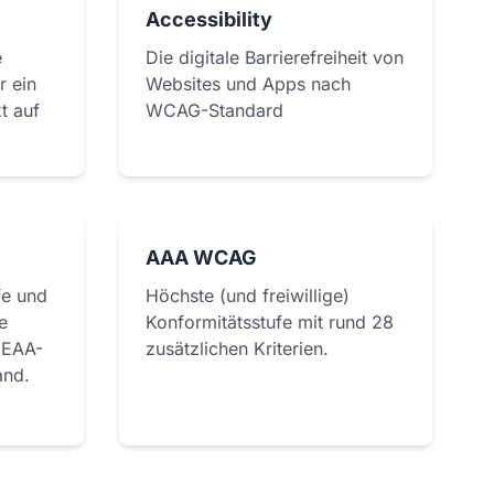
Accessibility
e
Die digitale Barrierefreiheit von
r ein
Websites und Apps nach
t auf
WCAG-Standard
AAA WCAG
fe und
Höchste (und freiwillige)
e
Konformitätsstufe mit rund 28
 EAA-
zusätzlichen Kriterien.
and.