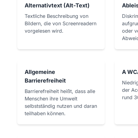
Alternativtext (Alt-Text)
Ablei
Textliche Beschreibung von
Diskri
Bildern, die von Screenreadern
aufgru
vorgelesen wird.
oder v
Abwei
Allgemeine
A WC
Barrierefreiheit
Niedri
der Acc
Barrierefreiheit heißt, dass alle
rund 3
Menschen ihre Umwelt
selbstständig nutzen und daran
teilhaben können.