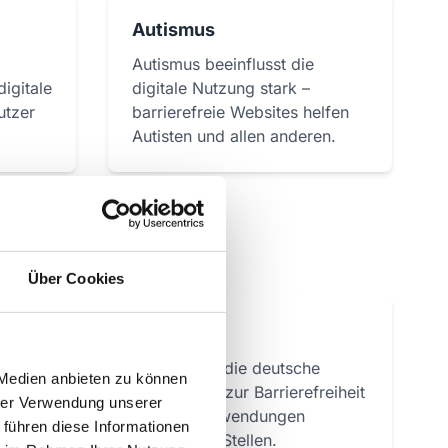
Autismus
Autismus beeinflusst die
digitale
digitale Nutzung stark –
utzer
barrierefreie Websites helfen
Autisten und allen anderen.
Über Cookies
BITV
Alle
BITV 2.0 ist die deutsche
 Medien anbieten zu können
alte
Verordnung zur Barrierefreiheit
hrer Verwendung unserer
n
digitaler Anwendungen
 führen diese Informationen
öffentlicher Stellen.