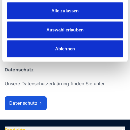
privaten, nicht kommerziellen Gebrauch gestattet.
g
Soweit die Inhalte auf dieser Seite nicht vom Betreiber
s
Alle zulassen
erstellt wurden, werden die Urheberrechte Dritter
a
beachtet. Insbesondere werden Inhalte Dritter als
u
solche gekennzeichnet. Sollten Sie trotzdem auf eine
s
Auswahl erlauben
Urheberrechtsverletzung aufmerksam werden, bitten
w
wir um einen entsprechenden Hinweis. Bei
a
Bekanntwerden von Rechtsverletzungen werden wir
Ablehnen
h
derartige Inhalte umgehend entfernen.
l
Datenschutz
Unsere Datenschutzerklärung finden Sie unter
Datenschutz