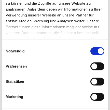
zu können und die Zugriffe auf unsere Website zu
Seiten wurden zum Zeitpunkt der Verlinkung auf
analysieren. Außerdem geben wir Informationen zu Ihrer
mögliche Rechtsverstöße überprüft. Rechtswidrige
Verwendung unserer Website an unsere Partner für
Inhalte waren zum Zeitpunkt der Verlinkung nicht
soziale Medien, Werbung und Analysen weiter. Unsere
erkennbar. Eine permanente inhaltliche Kontrolle der
Partner führen diese Informationen möglicherweise mit
verlinkten Seiten ist jedoch ohne konkrete
weiteren Daten zusammen, die Sie ihnen bereitgestellt
Anhaltspunkte einer Rechtsverletzung nicht zumutbar.
haben oder die sie im Rahmen Ihrer Nutzung der Dienste
Bei Bekanntwerden von Rechtsverletzungen werden
gesammelt haben.
wir derartige Links umgehend entfernen.
E
Notwendig
i
Urheberrecht
n
w
Präferenzen
Die durch die Seitenbetreiber erstellten Inhalte und
i
Werke auf diesen Seiten unterliegen dem deutschen
l
Urheberrecht. Die Vervielfältigung, Bearbeitung,
l
Statistiken
Verbreitung und jede Art der Verwertung außerhalb der
i
Grenzen des Urheberrechtes bedürfen der schriftlichen
g
Marketing
Zustimmung des jeweiligen Autors bzw. Erstellers.
u
Downloads und Kopien dieser Seite sind nur für den
n