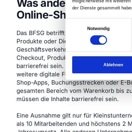
Was ändert sich für Bet
möglicherweise mit weiteren
der Dienste gesammelt habe
Online-Shops?
E
Notwendig
i
Das BFSG betrifft alle Online-Shops und 
n
Produkte oder Dienstleistungen im elekt
w
Geschäftsverkehr an Verbraucher anbiet
i
Checkout, Produktansichten und Kunde
l
l
Ablehnen
barrierefrei sein. Betroffen sind auch m
i
weitere digitale Funktionen rund um den
g
Shop-Apps, Buchungsstrecken oder E-B
u
gesamten Bereich vom Warenkorb bis z
n
müssen die Inhalte barrierefrei sein.
g
s
a
Eine Ausnahme gilt nur für Kleinstunte
u
als 10 Mitarbeitenden und höchstens 2 M
s