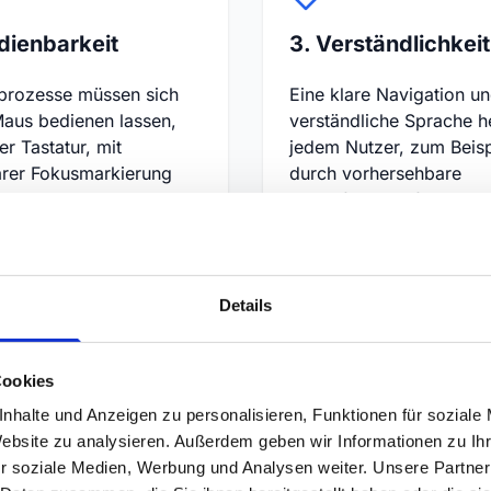
dienbarkeit
3. Verständlichkeit
lprozesse müssen sich
Eine klare Navigation u
aus bedienen lassen,
verständliche Sprache h
r Tastatur, mit
jedem Nutzer, zum Beisp
arer Fokusmarkierung
durch vorhersehbare
sreichend großen
Klickpfade, einfache
ereichen.
Formulierungen und hilf
Fehlermeldungen.
Details
Cookies
nhalte und Anzeigen zu personalisieren, Funktionen für soziale
Website zu analysieren. Außerdem geben wir Informationen zu I
r soziale Medien, Werbung und Analysen weiter. Unsere Partner