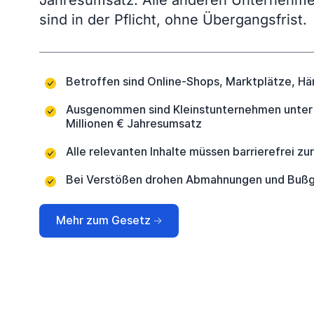
Jahresumsatz. Alle anderen Unternehme
w
sind in der Pflicht, ohne Übergangsfrist.
a
h
l
Betroffen sind Online-Shops, Marktplätze, H
Ausgenommen sind Kleinstunternehmen unter 
Millionen € Jahresumsatz
Alle relevanten Inhalte müssen barrierefrei z
Bei Verstößen drohen Abmahnungen und Bußg
Mehr zum Gesetz