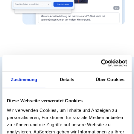
Nahtlose Integration –
Zustimmung
Details
Über Cookies
kein Plugin, kein
Aufwand
Diese Webseite verwendet Cookies
Wir verwenden Cookies, um Inhalte und Anzeigen zu
personalisieren, Funktionen für soziale Medien anbieten
easyAlt ist Teil der
easyAI-Produktfamilie
und
zu können und die Zugriffe auf unsere Website zu
funktioniert über das
easyVision-Widget
. Im Gegensatz
analysieren. Außerdem geben wir Informationen zu Ihrer
zu herkömmlichen Plugin-Lösungen benötigt das Tool