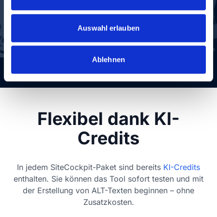
a
prüfen.
Barrierefrei ausliefern.
u
s
Auswahl erlauben
w
Jetzt 7 Tage kostenlos testen
a
Ablehnen
h
l
Flexibel dank KI-
Credits
In jedem SiteCockpit-Paket sind bereits
KI-Credits
enthalten. Sie können das Tool sofort testen und mit
der Erstellung von ALT-Texten beginnen – ohne
Zusatzkosten.