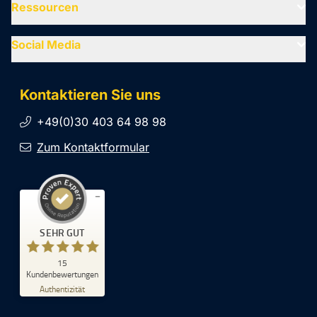
Ressourcen
Social Media
Kontaktieren Sie uns
+49(0)30 403 64 98 98
Zum Kontaktformular
Kundenbewertungen und Erfahrungen zu
SEHR GUT
SiteCockpit
SEHR GUT
15
%
100
Kundenbewertungen
Empfehlungen auf
Authentizität
ProvenExpert.com
5,00
/
4,93