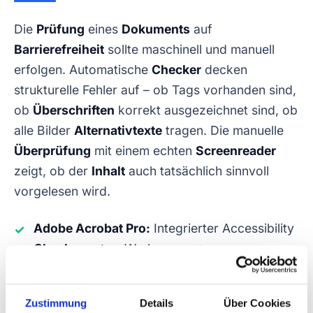
Die
Prüfung
eines
Dokuments
auf
Barrierefreiheit
sollte maschinell und manuell
erfolgen. Automatische
Checker
decken
strukturelle Fehler auf – ob Tags vorhanden sind,
ob
Überschriften
korrekt ausgezeichnet sind, ob
alle Bilder
Alternativtexte
tragen. Die manuelle
Überprüfung
mit einem echten
Screenreader
zeigt, ob der
Inhalt
auch tatsächlich sinnvoll
vorgelesen wird.
Adobe Acrobat Pro:
Integrierter Accessibility
✓
Checker
unter „Werkzeuge →
Barrierefreiheit"
PAC 2024 (PDF Accessibility Checker):
✓
Zustimmung
Details
Über Cookies