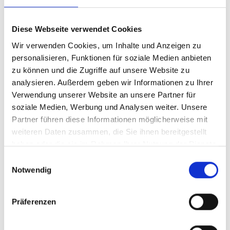
Kostenlos, prüft auf PDF/UA- und WCAG-
Konformität
Diese Webseite verwendet Cookies
axe PDF Checker:
Browserbasiertes Tool für
✓
Wir verwenden Cookies, um Inhalte und Anzeigen zu
schnelle
Prüfung
ohne Installation
personalisieren, Funktionen für soziale Medien anbieten
zu können und die Zugriffe auf unsere Website zu
Manuelle Prüfung:
NVDA oder JAWS
✓
analysieren. Außerdem geben wir Informationen zu Ihrer
Verwendung unserer Website an unsere Partner für
(Windows) bzw. VoiceOver (Mac) zum
Lesen
soziale Medien, Werbung und Analysen weiter. Unsere
des Dokuments nutzen
Partner führen diese Informationen möglicherweise mit
weiteren Daten zusammen, die Sie ihnen bereitgestellt
haben oder die sie im Rahmen Ihrer Nutzung der Dienste
Häufige Fehler bei PDF-
gesammelt haben.
E
Notwendig
i
Dokumenten
n
w
Präferenzen
i
Viele
PDFs
scheitern an denselben
l