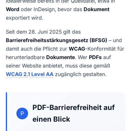
idealerweise bereits in der Quelldatei, etwa in
Word
oder InDesign, bevor das
Dokument
exportiert wird.
Seit dem 28. Juni 2025 gilt das
Barrierefreiheitsstärkungsgesetz (BFSG)
– und
damit auch die Pflicht zur
WCAG
-Konformität für
herunterladbare
Dokumente
. Wer
PDFs
auf
seiner Website anbietet, muss diese gemäß
WCAG 2.1 Level AA
zugänglich gestalten.
PDF-Barrierefreiheit auf
P
einen Blick