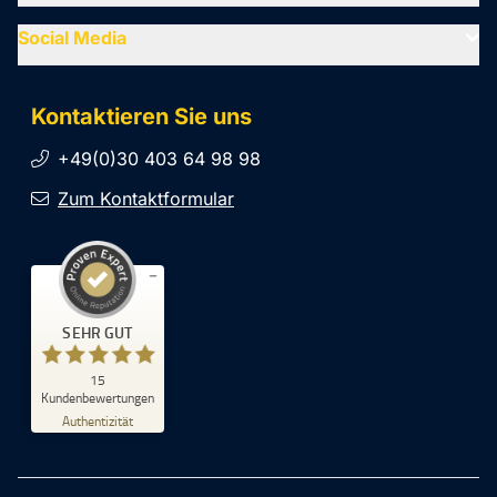
Social Media
Kontaktieren Sie uns
+49(0)30 403 64 98 98
Zum Kontaktformular
Kundenbewertungen und Erfahrungen zu
SEHR GUT
SiteCockpit
SEHR GUT
15
%
100
Kundenbewertungen
Empfehlungen auf
Authentizität
ProvenExpert.com
5,00
/
4,93
5
10