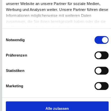
machen wir Fortschritte sichtbar, Fehler
unserer Website an unsere Partner für soziale Medien,
korrigierbar und digitale Inklusion messbar.“
w
Werbung und Analysen weiter. Unsere Partner führen diese
Informationen möglicherweise mit weiteren Daten
Felix
Geschäftsführer von MEGAZOO &
zusammen, die Sie ihnen bereitgestellt haben oder die sie
SiteCockpit
Bangel
im Rahmen Ihrer Nutzung der Dienste gesammelt haben.
E
Notwendig
i
n
w
Präferenzen
i
l
l
Statistiken
i
g
Marketing
u
Messbarer Erfolg
n
g
s
Alle zulassen
MEGAZOO konnte die digitale Barrierefreiheit in kurzer