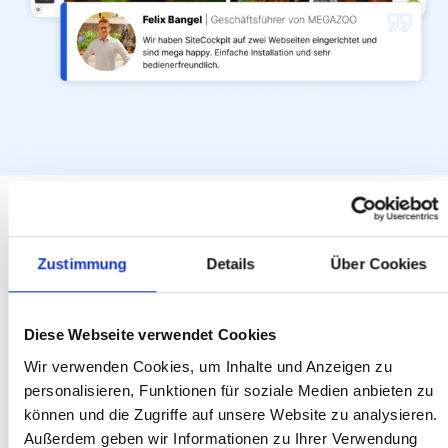
Stimmen von
Zustimmung
Details
Über Cookies
MEGAZOO &
Solution360
Diese Webseite verwendet Cookies
Wir verwenden Cookies, um Inhalte und Anzeigen zu
personalisieren, Funktionen für soziale Medien anbieten zu
„Barrierefreiheit ist für uns keine Pflicht,
können und die Zugriffe auf unsere Website zu analysieren.
sondern Teil unserer Haltung. Mit SiteCockpit
b
Außerdem geben wir Informationen zu Ihrer Verwendung