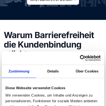
Warum Barrierefreiheit
die Kundenbindung
stärkt
Barrierefreiheit ist mehr als eine gesetzliche Vorgabe –
Zustimmung
Details
Über Cookies
sie ist ein starkes Signal an deine Kundschaft: Du
nimmst ihre Bedürfnisse ernst. Wer digitale Hürden
abbaut, schafft Vertrauen und zeigt Verantwortung.
Diese Webseite verwendet Cookies
Genau das ist die Basis für langfristige Kundenbindung
Wir verwenden Cookies, um Inhalte und Anzeigen zu
im E-Commerce.
personalisieren, Funktionen für soziale Medien anbieten